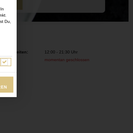
TIMMEN
 In
nkt.
st Du,
fnungszeiten:
12:00 - 21:30 Uhr
momentan geschlossen
REN