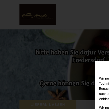
Wir nu
Techni
Besuch
auch a
Anbiet
Wir benö
LIEFERN LASSEN
Wir n