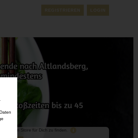
REGISTRIEREN
LOGIN
.
 Daten
ge
ssenden Store für Dich zu finden.