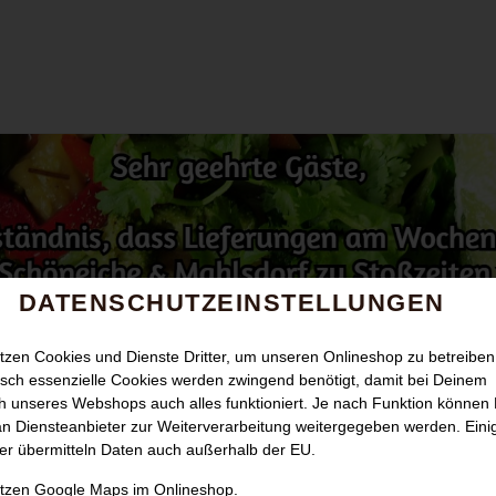
DATENSCHUTZEINSTELLUNGEN
tzen Cookies und Dienste Dritter, um unseren Onlineshop zu betreiben
sch essenzielle Cookies werden zwingend benötigt, damit bei Deinem
 unseres Webshops auch alles funktioniert. Je nach Funktion können
n Diensteanbieter zur Weiterverarbeitung weitergegeben werden. Eini
er übermitteln Daten auch außerhalb der EU.
tigt Deine Zustimmung für die Verwendung von Google Maps um den pa
utzen Google Maps im Onlineshop.