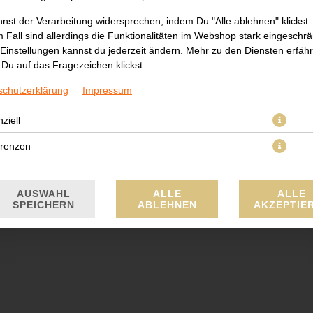
VERWENDUNG VON GOOGLE MAPS ZUS
nst der Verarbeitung widersprechen, indem Du "Alle ablehnen" klickst.
 Fall sind allerdings die Funktionalitäten im Webshop stark eingeschrä
Einstellungen kannst du jederzeit ändern. Mehr zu den Diensten erfähr
Du auf das Fragezeichen klickst.
schutzerklärung
Impressum
ziell
Adresse:
Niederheidenstraße 18
Öf
15366 Neuenhagen bei Berlin
erenzen
Hotline:
03342159080
AUSWAHL
ALLE
ALLE
SPEICHERN
ABLEHNEN
AKZEPTIE