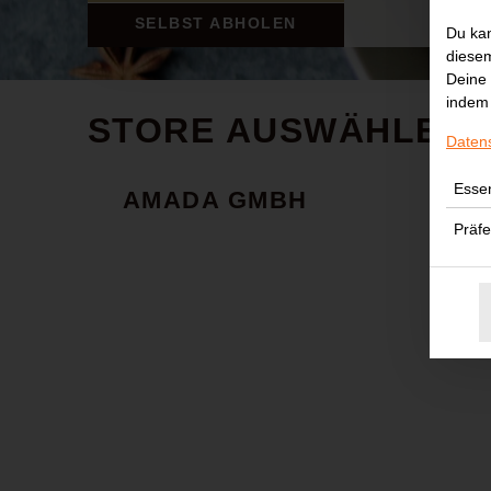
SELBST ABHOLEN
Du kan
diesem
Deine 
indem 
STORE AUSWÄHLEN
Daten
Essen
AMADA GMBH
Präf