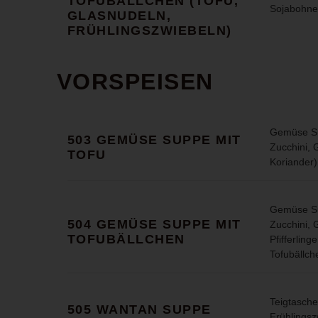
TOFUBÄLLCHEN (TOFU,
Sojabohne
GLASNUDELN,
FRÜHLINGSZWIEBELN)
VORSPEISEN
Gemüse Su
503 GEMÜSE SUPPE MIT
Zucchini, G
TOFU
Koriander)
Gemüse Su
504 GEMÜSE SUPPE MIT
Zucchini, G
TOFUBÄLLCHEN
Pfifferlin
Tofubällch
Teigtasche
505 WANTAN SUPPE
Frühlingsz