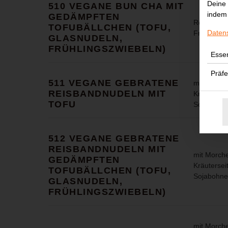
Deine 
510 VEGANE BUN CHA MIT
indem 
GEDÄMPFTEN
Reisnudeln
TOFUBÄLLCHEN (TOFU,
Daten
Frühlingsz
GLASNUDELN,
FRÜHLINGSZWIEBELN)
Essen
Präf
511 VEGANE GEBRATENE
mit Morche
REISBANDNUDELN MIT
Kräuterseit
TOFU
Sojabohne
512 VEGANE GEBRATENE
REISBANDNUDELN MIT
mit Morche
GEDÄMPFTEN
Kräuterseit
TOFUBÄLLCHEN (TOFU,
Sojabohne
GLASNUDELN,
FRÜHLINGSZWIEBELN)
mit Morche