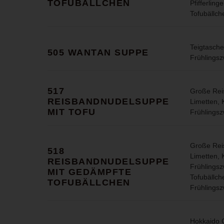
TOFUBÄLLCHEN
Pfifferlin
Tofubällch
Teigtasche
505 WANTAN SUPPE
Frühlingsz
517
Große Rei
REISBANDNUDELSUPPE
Limetten, K
MIT TOFU
Frühlingsz
Große Rei
518
Limetten, K
REISBANDNUDELSUPPE
Frühlingsz
MIT GEDÄMPFTE
Tofubällch
TOFUBÄLLCHEN
Frühlingsz
Hokkaido C