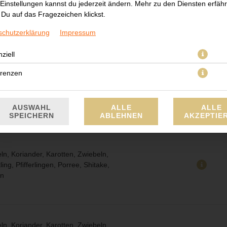
Einstellungen kannst du jederzeit ändern. Mehr zu den Diensten erfähr
Du auf das Fragezeichen klickst.
, Salat, Zitronengras, Koriander,
schutzerklärung
Impressum
wiebeln mit Limettensoße (Scharf)
ziell
erenzen
ln, Koriander, Karotten, Zwiebeln,
ling, Pfifferlingen, Porree, Shitake,
n
AUSWAHL
ALLE
ALLE
SPEICHERN
ABLEHNEN
AKZEPTIE
ln, Koriander, Karotten, Zwiebeln,
ling, Pfifferlingen, Porree, Shitake,
n
ln, Koriander, Karotten, Zwiebeln,