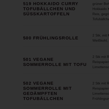
519 HOKKAIDO CURRY
grüner Boh
TOFUBÄLLCHEN UND
Hokkaido K
SÜSSKARTOFFELN
Reis, gegr
Tofubällch
2 Stk, mit
500 FRÜHLINGSROLLE
Weißkohl, 
2 Stk mit 
501 VEGANE
Reispapier 
SOMMERROLLE MIT TOFU
Limettens
502 VEGANE
2 Stk mit 
SOMMERROLLE MIT
Reispapier 
GEDÄMPFTEN
Limettenso
TOFUBÄLLCHEN
Frühlingsz