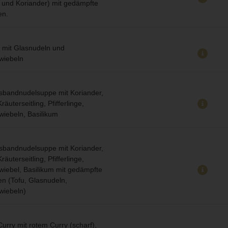
ge und Koriander) mit gedämpfte
en.
 mit Glasnudeln und
wiebeln
sbandnudelsuppe mit Koriander,
räuterseitling, Pfifferlinge,
wiebeln, Basilikum
sbandnudelsuppe mit Koriander,
räuterseitling, Pfifferlinge,
wiebel, Basilikum mit gedämpfte
en (Tofu, Glasnudeln,
wiebeln)
urry mit rotem Curry (scharf),