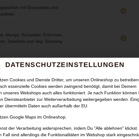
Teigtaschen mit Glasnudeln und
wiebeln
at, Mango, Koriander, Erdnüsse,
ln, Zwiebeln und Veg. Dressing
DATENSCHUTZEINSTELLUNGEN
at, Mango, Koriander, Erdnüsse,
tzen Cookies und Dienste Dritter, um unseren Onlineshop zu betreiben
ln, Zwiebeln und Veg. Dressing
sch essenzielle Cookies werden zwingend benötigt, damit bei Deinem
 unseres Webshops auch alles funktioniert. Je nach Funktion können
n Diensteanbieter zur Weiterverarbeitung weitergegeben werden. Eini
er übermitteln Daten auch außerhalb der EU.
, Salat, Zitronengras, Koriander,
utzen Google Maps im Onlineshop.
wiebeln mit Limettensoße (Scharf)
nst der Verarbeitung widersprechen, indem Du "Alle ablehnen" klickst.
 Fall sind allerdings die Funktionalitäten im Webshop stark eingeschrä