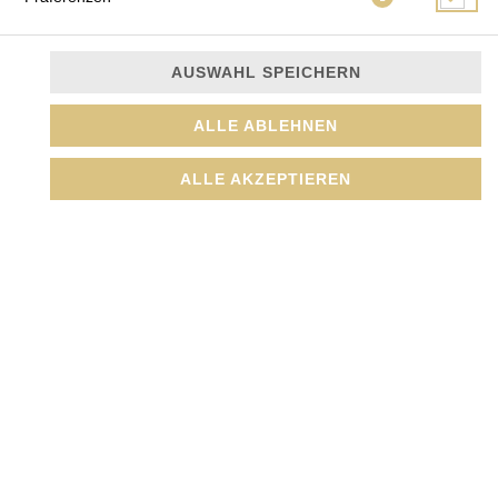
AUSWAHL SPEICHERN
Gebratene Glasnudeln mit Eiern, Lauchzwiebeln,
ALLE ABLEHNEN
Sojasprossen, Koriander, Shitake, Pak Choi, Morcheln,
Karotten
ALLE AKZEPTIEREN
JETZT BESTELLEN
© 2026
Amada GmbH
Impressum
Datenschutz
Datenschutzeinstellungen
Barrierefreiheit
AGB
Lieferdienstsoftware und Webshop von
SIDES