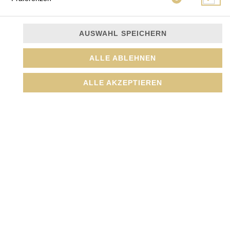
AUSWAHL SPEICHERN
Gebratene Reisbandnudeln mit Eiern, Lauchzwiebeln,
ALLE ABLEHNEN
Sojasprossen, Koriander, Shitake, Pak Choi, Morcheln,
Karotten
ALLE AKZEPTIEREN
JETZT BESTELLEN
© 2026
Amada GmbH
Impressum
Datenschutz
Datenschutzeinstellungen
Barrierefreiheit
AGB
Lieferdienstsoftware und Webshop von
SIDES