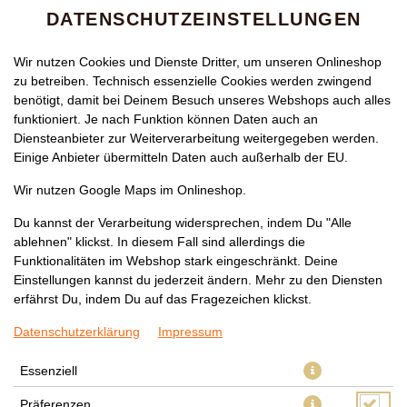
DATENSCHUTZEINSTELLUNGEN
Wir nutzen Cookies und Dienste Dritter, um unseren Onlineshop
zu betreiben. Technisch essenzielle Cookies werden zwingend
benötigt, damit bei Deinem Besuch unseres Webshops auch alles
funktioniert. Je nach Funktion können Daten auch an
Diensteanbieter zur Weiterverarbeitung weitergegeben werden.
Einige Anbieter übermitteln Daten auch außerhalb der EU.
145 SÜSS-SAUER-SAUCE G
Wir nutzen Google Maps im Onlineshop.
ERICHT MIT H
Du kannst der Verarbeitung widersprechen, indem Du "Alle
ablehnen" klickst. In diesem Fall sind allerdings die
ÄHNCHENKEULE (OHNE K
Funktionalitäten im Webshop stark eingeschränkt. Deine
NOCHEN)
Einstellungen kannst du jederzeit ändern. Mehr zu den Diensten
erfährst Du, indem Du auf das Fragezeichen klickst.
Datenschutzerklärung
Impressum
Essenziell
Präferenzen