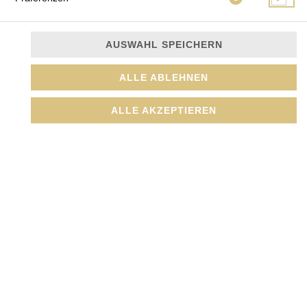
AUSWAHL SPEICHERN
ALLE ABLEHNEN
ALLE AKZEPTIEREN
mit Obstgemüse (Weintrauben, Orange, Apfel, Banane,
Bambussprossen und Ananas und Gurke)
JETZT BESTELLEN
© 2026
Amada GmbH
Impressum
Datenschutz
Datenschutzeinstellungen
Barrierefreiheit
AGB
Lieferdienstsoftware und Webshop von
SIDES