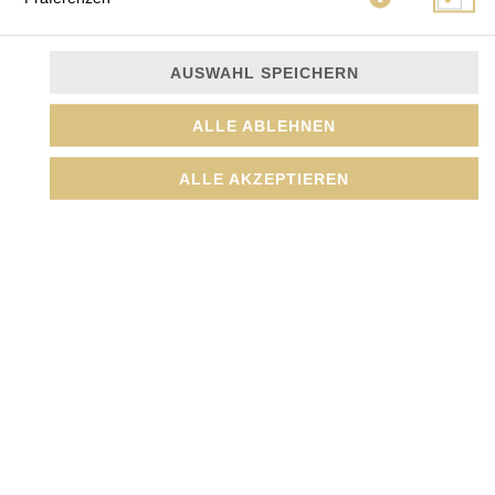
AUSWAHL SPEICHERN
ALLE ABLEHNEN
ALLE AKZEPTIEREN
Scharf, mit verschiedenen Gemüse, Knoblauch, Chili,
Karotten und Duftreis
JETZT BESTELLEN
© 2026
Amada GmbH
Impressum
Datenschutz
Datenschutzeinstellungen
Barrierefreiheit
AGB