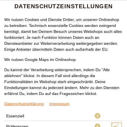
DATENSCHUTZEINSTELLUNGEN
Wir nutzen Cookies und Dienste Dritter, um unseren Onlineshop
zu betreiben. Technisch essenzielle Cookies werden zwingend
benötigt, damit bei Deinem Besuch unseres Webshops auch alles
funktioniert. Je nach Funktion können Daten auch an
Diensteanbieter zur Weiterverarbeitung weitergegeben werden.
Einige Anbieter übermitteln Daten auch außerhalb der EU.
130 JAPANISCHE TERIYAKI
Wir nutzen Google Maps im Onlineshop.
HEISSPLATTE MIT V
Du kannst der Verarbeitung widersprechen, indem Du "Alle
ablehnen" klickst. In diesem Fall sind allerdings die
ERSCHIEDENEN F
Funktionalitäten im Webshop stark eingeschränkt. Deine
LEISCHSORTEN (
Einstellungen kannst du jederzeit ändern. Mehr zu den Diensten
erfährst Du, indem Du auf das Fragezeichen klickst.
HÜHNERFLEISCH, R
Datenschutzerklärung
Impressum
INDFLEISCH, GARNELEN)
Essenziell
Präferenzen