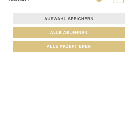
AUSWAHL SPEICHERN
ALLE ABLEHNEN
Scharf, mit verschiedenen Gemüse, Knoblauch, Chili,
ALLE AKZEPTIEREN
Karotten und Duftreis
JETZT BESTELLEN
© 2026
Amada GmbH
Impressum
Datenschutz
Datenschutzeinstellungen
Barrierefreiheit
AGB
Lieferdienstsoftware und Webshop von
SIDES