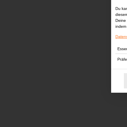
Du kan
diesem
Deine 
indem 
Karotten
Daten
Essen
Präf