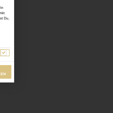
 In
nkt.
st Du,
uftreis
REN