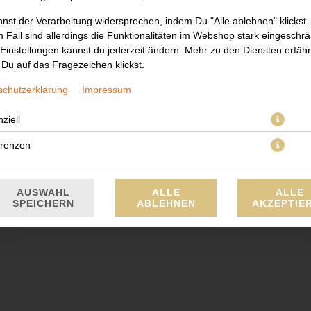
nst der Verarbeitung widersprechen, indem Du "Alle ablehnen" klickst.
 Fall sind allerdings die Funktionalitäten im Webshop stark eingeschrä
Einstellungen kannst du jederzeit ändern. Mehr zu den Diensten erfähr
Du auf das Fragezeichen klickst.
, Paprika, Champignons, Zwiebeln, Bambus, Zucchini, Knoblauch und D
schutzerklärung
Impressum
JETZT BESTELLEN
ziell
erenzen
AUSWAHL
ALLE
ALLE
SPEICHERN
ABLEHNEN
AKZEPTIE