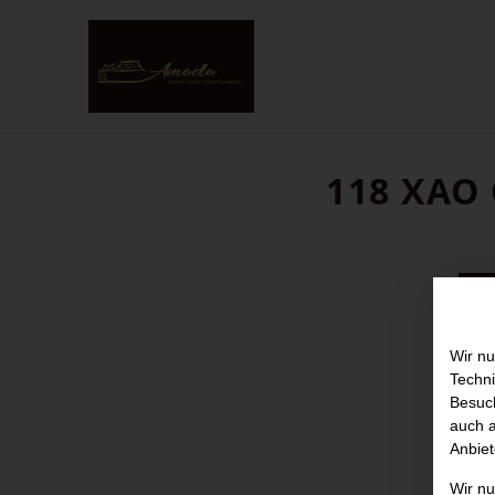
118 XAO 
Wir nu
Techni
Besuch
auch a
Anbiet
Wir n