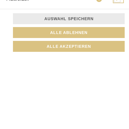
AUSWAHL SPEICHERN
Karotten, Paprika, Champignons, Zwiebeln, Bambus,
ALLE ABLEHNEN
Zucchini, Knoblauch und Duftreis
ALLE AKZEPTIEREN
JETZT BESTELLEN
© 2026
Amada GmbH
Impressum
Datenschutz
Datenschutzeinstellungen
Barrierefreiheit
AGB
Lieferdienstsoftware und Webshop von
SIDES