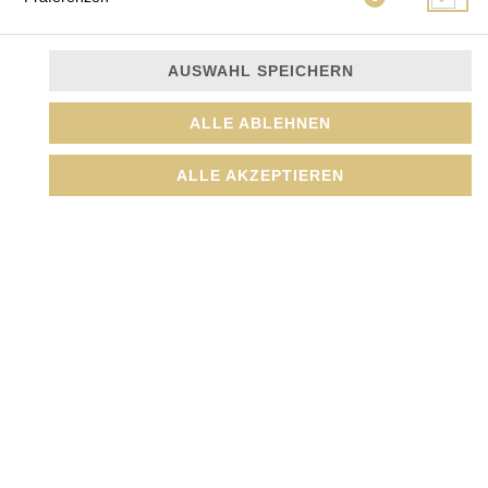
AUSWAHL SPEICHERN
Mango, Ananas, Paprika, Karotten, Zwiebeln, Milch,
ALLE ABLEHNEN
Kokosmilch und Duftreis
ALLE AKZEPTIEREN
JETZT BESTELLEN
© 2026
Amada GmbH
Impressum
Datenschutz
Datenschutzeinstellungen
Barrierefreiheit
AGB
Lieferdienstsoftware und Webshop von
SIDES