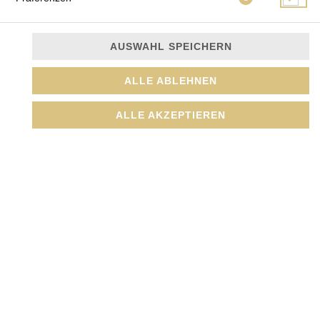
AUSWAHL SPEICHERN
8 Chicken Roll (Sushi), 6 Chicken Nuggets, Pommes oder
Süßkartoffeln
ALLE ABLEHNEN
JETZT BESTELLEN
ALLE AKZEPTIEREN
© 2026
Amada GmbH
Impressum
Datenschutz
Datenschutzeinstellungen
Barrierefreiheit
AGB
Lieferdienstsoftware und Webshop von
SIDES