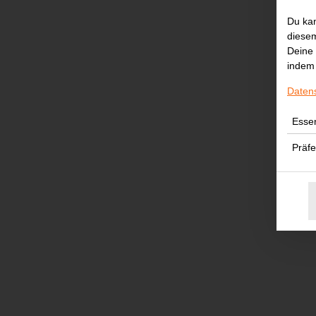
Du kan
diesem
Deine 
indem 
Daten
Essen
Präf