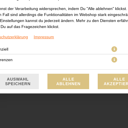
nst der Verarbeitung widersprechen, indem Du "Alle ablehnen" klickst.
 Fall sind allerdings die Funktionalitäten im Webshop stark eingeschrä
Einstellungen kannst du jederzeit ändern. Mehr zu den Diensten erfähr
Du auf das Fragezeichen klickst.
8 Chicken I.O., 12 gebackene Chicken Roll
schutzerklärung
Impressum
JETZT BESTELLEN
ziell
erenzen
AUSWAHL
ALLE
ALLE
SPEICHERN
ABLEHNEN
AKZEPTIE