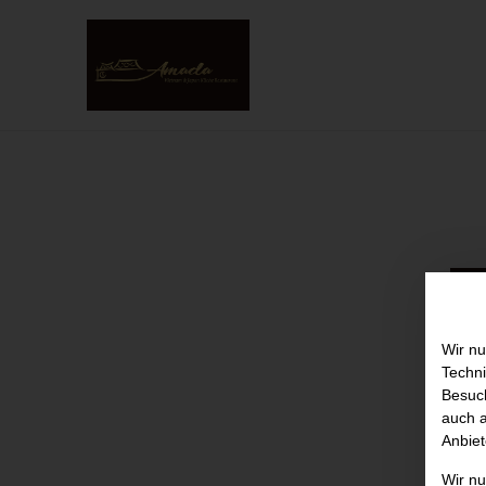
Wir nu
Techni
Besuch
auch a
Anbiet
Wir n