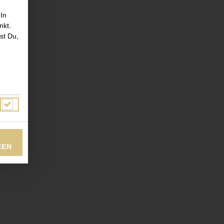
 In
nkt.
st Du,
REN