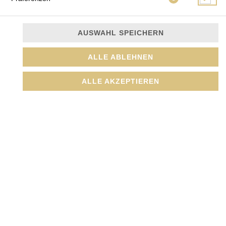
AUSWAHL SPEICHERN
3 Sake Maki, 3 Tekka Maki, 8 Alaska Roll
ALLE ABLEHNEN
JETZT BESTELLEN
ALLE AKZEPTIEREN
© 2026
Amada GmbH
Impressum
Datenschutz
Datenschutzeinstellungen
Barrierefreiheit
AGB
Lieferdienstsoftware und Webshop von
SIDES