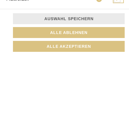
AUSWAHL SPEICHERN
3 Vegi (Avocado, Kappa, Oshinko)
ALLE ABLEHNEN
JETZT BESTELLEN
ALLE AKZEPTIEREN
© 2026
Amada GmbH
Impressum
Datenschutz
Datenschutzeinstellungen
Barrierefreiheit
AGB
Lieferdienstsoftware und Webshop von
SIDES