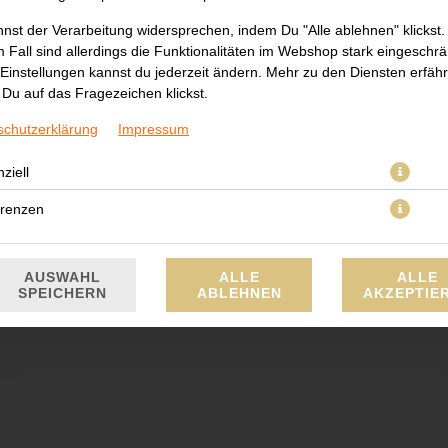
nst der Verarbeitung widersprechen, indem Du "Alle ablehnen" klickst.
 Fall sind allerdings die Funktionalitäten im Webshop stark eingeschrä
Einstellungen kannst du jederzeit ändern. Mehr zu den Diensten erfähr
Du auf das Fragezeichen klickst.
Lachs, Chili, avocado, Lauch,Fischrogen
schutzerklärung
Impressum
JETZT BESTELLEN
ziell
erenzen
AUSWAHL
ALLE
ALLE
SPEICHERN
ABLEHNEN
AKZEPTIE