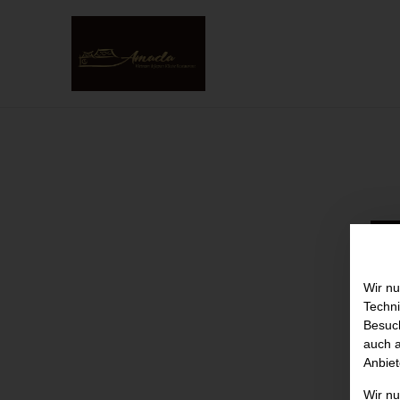
Wir nu
Techni
Besuch
auch a
Anbiet
Wir n