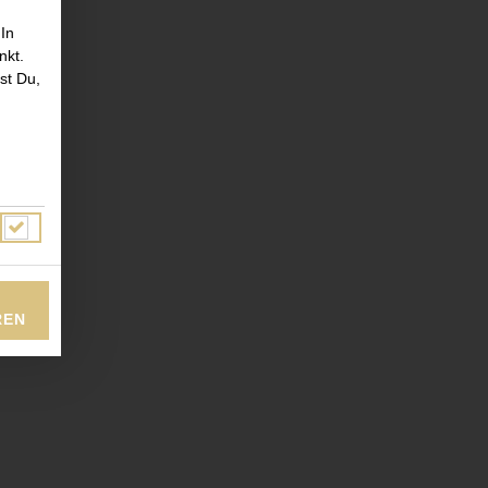
 In
nkt.
st Du,
REN