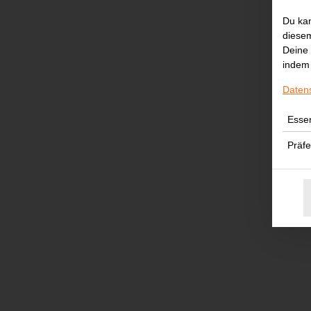
Du kan
diesem
Deine 
indem 
Daten
Essen
Präf