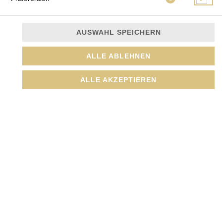
AUSWAHL SPEICHERN
Avocado
ALLE ABLEHNEN
JETZT BESTELLEN
ALLE AKZEPTIEREN
© 2026
Amada GmbH
Impressum
Datenschutz
Datenschutzeinstellungen
Barrierefreiheit
AGB
Lieferdienstsoftware und Webshop von
SIDES