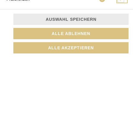
AUSWAHL SPEICHERN
Gurke
ALLE ABLEHNEN
JETZT BESTELLEN
ALLE AKZEPTIEREN
© 2026
Amada GmbH
Impressum
Datenschutz
Datenschutzeinstellungen
Barrierefreiheit
AGB
Lieferdienstsoftware und Webshop von
SIDES